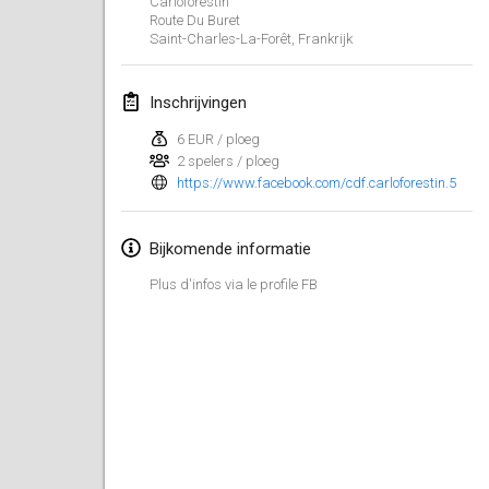
Carloforestin
29 jan. 2023
|
Verenigde Staten
Route Du Buret
Saint-Charles-La-Forêt
,
Frankrijk
februari 2023
Inschrijvingen
Open Grégorien
4 feb. 2023
|
Frankrijk
6 EUR / ploeg
2 spelers / ploeg
https://www.facebook.com/cdf.carloforestin.5
SingeliDuppeli
4 feb. 2023
|
Finland
Bijkomende informatie
SM HalliMölkky - Finnish Championship
Plus d'infos via le profile FB
11 feb. 2023
|
Finland
Indoor de la CASAS
18 feb. 2023
|
Frankrijk
Faschings-Mölkky
19 feb. 2023
|
Duitsland