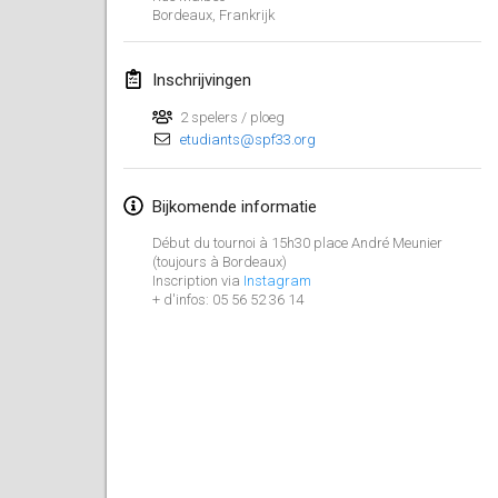
29 jan. 2023
|
Verenigde Staten
Bordeaux
,
Frankrijk
februari 2023
Inschrijvingen
Open Grégorien
2 spelers / ploeg
4 feb. 2023
|
Frankrijk
etudiants@spf33.org
SingeliDuppeli
Bijkomende informatie
4 feb. 2023
|
Finland
Début du tournoi à 15h30 place André Meunier
(toujours à Bordeaux)
SM HalliMölkky - Finnish Championship
Inscription via
Instagram
11 feb. 2023
|
Finland
+ d'infos: 05 56 52 36 14
Indoor de la CASAS
18 feb. 2023
|
Frankrijk
Faschings-Mölkky
19 feb. 2023
|
Duitsland