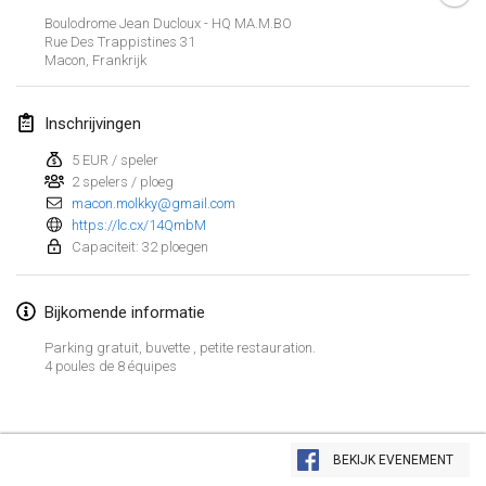
29 jan. 2023
|
Verenigde Staten
Boulodrome Jean Ducloux - HQ MA.M.BO
Rue Des Trappistines
31
Macon
,
Frankrijk
februari 2023
Open Grégorien
Inschrijvingen
4 feb. 2023
|
Frankrijk
5 EUR / speler
2 spelers / ploeg
SingeliDuppeli
macon.molkky@gmail.com
4 feb. 2023
|
Finland
https://lc.cx/14QmbM
Capaciteit: 32 ploegen
SM HalliMölkky - Finnish Championship
11 feb. 2023
|
Finland
Bijkomende informatie
Indoor de la CASAS
Parking gratuit, buvette , petite restauration.
4 poules de 8 équipes
18 feb. 2023
|
Frankrijk
Faschings-Mölkky
Weergave lijst
19 feb. 2023
|
Duitsland
BEKIJK EVENEMENT
243
tornooien weergegeven
Samengesteld door
Mölkk Your World