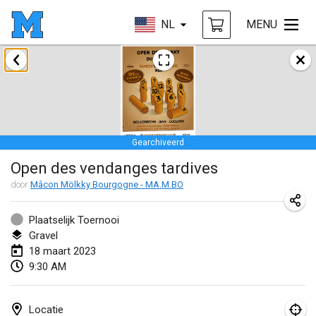
NL
MENU
januari 2023
LE Tournoi de Noël
14 jan. 2023
|
Frankrijk
Gearchiveerd
Indoor Polish Championship - Halowe Mistrzostwa Polski w Mölkky
Open des vendanges tardives
14 jan. 2023
|
Polen
door
Mâcon Mölkky Bourgogne - MA.M.BO
Tournoi Mixte ASPTTOM
21 jan. 2023
|
Frankrijk
Plaatselijk Toernooi
Gravel
Tournoi de Mölkky - Lesfous Dubâtonvaigeois
18 maart 2023
9:30 AM
28 jan. 2023
|
Frankrijk
US Mölkky Winter
Locatie