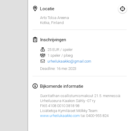
29 jan. 2023
|
Verenigde Staten
Locatie
februari 2023
Arto Tolsa Areena
Kotka
,
Finland
Open Grégorien
4 feb. 2023
|
Frankrijk
Inschrijvingen
25 EUR / speler
SingeliDuppeli
1 speler / ploeg
4 feb. 2023
|
Finland
urheilukaakko@gmail.com
16 mei 2023
Deadline
:
SM HalliMölkky - Finnish Championship
11 feb. 2023
|
Finland
Bijkomende informatie
Indoor de la CASAS
Suoritathan osallistumismaksut 21.5. mennessä:
18 feb. 2023
|
Frankrijk
Urheiluseura Kaakon Sähly -07 ry
FI65 4108 0010 3818 98
Lisätietoja Kymiläiset Mölkky Team:
Faschings-Mölkky
www.urheilukaakko.com
tai 0400-955 824
19 feb. 2023
|
Duitsland