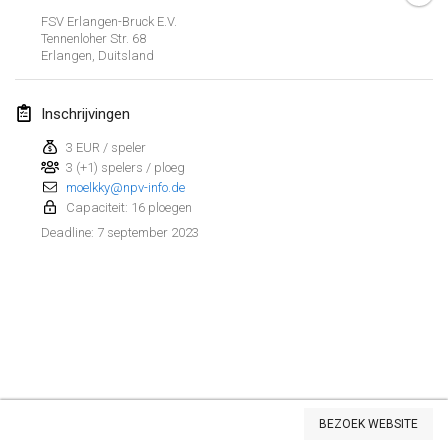
29 jan. 2023
|
Verenigde Staten
FSV Erlangen-Bruck E.V.
Tennenloher Str. 68
Erlangen
,
Duitsland
februari 2023
Open Grégorien
Inschrijvingen
4 feb. 2023
|
Frankrijk
3 EUR / speler
3 (+1) spelers / ploeg
SingeliDuppeli
moelkky@npv-info.de
4 feb. 2023
|
Finland
Capaciteit: 16 ploegen
7 september 2023
Deadline
:
SM HalliMölkky - Finnish Championship
11 feb. 2023
|
Finland
Indoor de la CASAS
18 feb. 2023
|
Frankrijk
Faschings-Mölkky
Weergave lijst
19 feb. 2023
|
Duitsland
BEZOEK WEBSITE
243
tornooien weergegeven
Samengesteld door
Mölkk Your World