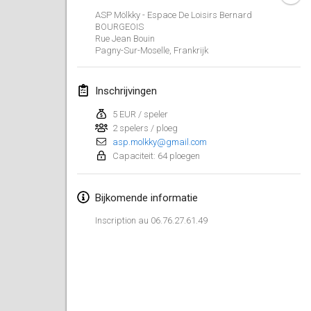
29 jan. 2023
|
Verenigde Staten
ASP Mölkky - Espace De Loisirs Bernard
BOURGEOIS
Rue Jean Bouin
februari 2023
Pagny-Sur-Moselle
,
Frankrijk
Open Grégorien
4 feb. 2023
|
Frankrijk
Inschrijvingen
5 EUR / speler
SingeliDuppeli
2 spelers / ploeg
4 feb. 2023
|
Finland
asp.molkky@gmail.com
Capaciteit: 64 ploegen
SM HalliMölkky - Finnish Championship
11 feb. 2023
|
Finland
Bijkomende informatie
Indoor de la CASAS
Inscription au 06.76.27.61.49
18 feb. 2023
|
Frankrijk
Faschings-Mölkky
19 feb. 2023
|
Duitsland