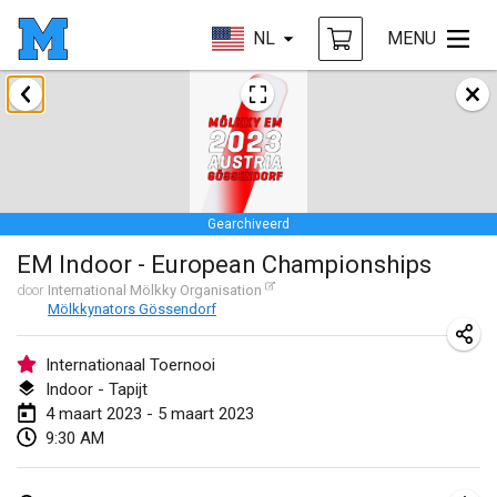
NL
MENU
januari 2023
LE Tournoi de Noël
14 jan. 2023
|
Frankrijk
Gearchiveerd
Indoor Polish Championship - Halowe Mistrzostwa Polski w Mölkky
EM Indoor - European Championships
14 jan. 2023
|
Polen
door
International Mölkky Organisation
Mölkkynators Gössendorf
Tournoi Mixte ASPTTOM
21 jan. 2023
|
Frankrijk
Internationaal Toernooi
Indoor - Tapijt
Tournoi de Mölkky - Lesfous Dubâtonvaigeois
4 maart 2023 - 5 maart 2023
28 jan. 2023
|
Frankrijk
9:30 AM
US Mölkky Winter