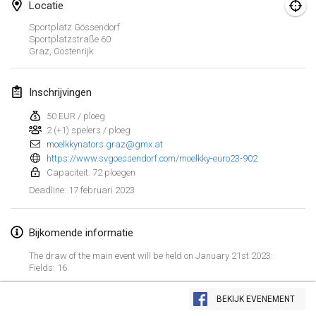
29 jan. 2023
|
Verenigde Staten
Locatie
Sportplatz Gössendorf
Sportplatzstraße 60
februari 2023
Graz
,
Oostenrijk
Open Grégorien
4 feb. 2023
|
Frankrijk
Inschrijvingen
50 EUR / ploeg
SingeliDuppeli
2 (+1) spelers / ploeg
4 feb. 2023
|
Finland
moelkkynators.graz@gmx.at
https://www.svgoessendorf.com/moelkky-euro23-902
SM HalliMölkky - Finnish Championship
Capaciteit: 72 ploegen
11 feb. 2023
|
Finland
17 februari 2023
Deadline
:
Indoor de la CASAS
Bijkomende informatie
18 feb. 2023
|
Frankrijk
The draw of the main event will be held on January 21st 2023:
Fields: 16
Faschings-Mölkky
Weergave lijst
19 feb. 2023
|
Duitsland
BEKIJK EVENEMENT
243
tornooien weergegeven
Samengesteld door
Mölkk Your World