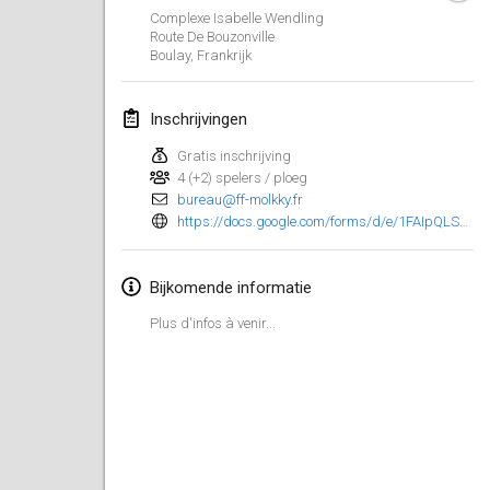
29 jan. 2023
|
Verenigde Staten
Complexe Isabelle Wendling
Route De Bouzonville
Boulay
,
Frankrijk
februari 2023
Open Grégorien
Inschrijvingen
4 feb. 2023
|
Frankrijk
Gratis inschrijving
4 (+2) spelers / ploeg
SingeliDuppeli
bureau@ff-molkky.fr
4 feb. 2023
|
Finland
https://docs.google.com/forms/d/e/1FAIpQLSeOM95DZxOHUtXDhjmL8CBbq-GYJyGiAdRjB6sVu2UedE22Vg/viewform
SM HalliMölkky - Finnish Championship
Bijkomende informatie
11 feb. 2023
|
Finland
Plus d'infos à venir...
Indoor de la CASAS
18 feb. 2023
|
Frankrijk
Faschings-Mölkky
19 feb. 2023
|
Duitsland