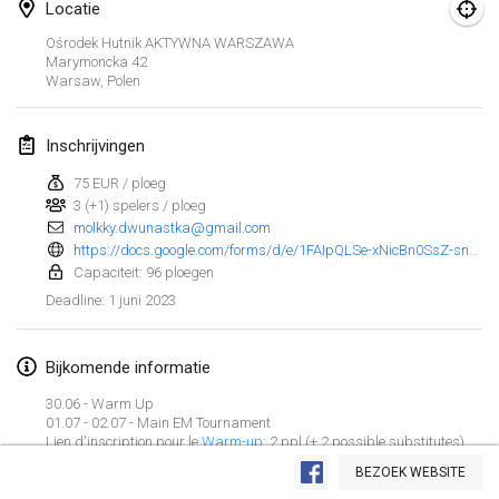
29 jan. 2023
|
Verenigde Staten
Locatie
Ośrodek Hutnik AKTYWNA WARSZAWA
Marymoncka
42
februari 2023
Warsaw
,
Polen
Open Grégorien
4 feb. 2023
|
Frankrijk
Inschrijvingen
75 EUR / ploeg
SingeliDuppeli
3 (+1) spelers / ploeg
4 feb. 2023
|
Finland
molkky.dwunastka@gmail.com
https://docs.google.com/forms/d/e/1FAIpQLSe-xNicBn0SsZ-sn0yj4KrjxevmH3TkdaZJ5fix2Ntn6w8pXg/viewform
SM HalliMölkky - Finnish Championship
Capaciteit: 96 ploegen
11 feb. 2023
|
Finland
1 juni 2023
Deadline
:
Indoor de la CASAS
Bijkomende informatie
18 feb. 2023
|
Frankrijk
30.06 - Warm Up
01.07 - 02.07 - Main EM Tournament
Faschings-Mölkky
Weergave lijst
Lien d'inscription pour le
Warm-up
: 2 ppl (+ 2 possible substitutes)
19 feb. 2023
|
Duitsland
20€/Team
BEZOEK WEBSITE
243
tornooien weergegeven
Samengesteld door
Mölkk Your World