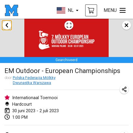
NL
MENU
januari 2023
LE Tournoi de Noël
14 jan. 2023
|
Frankrijk
Gearchiveerd
Indoor Polish Championship - Halowe Mistrzostwa Polski w Mölkky
EM Outdoor - European Championships
14 jan. 2023
|
Polen
door
Polska Federacja Mölkky
Dwunastka Warszawa
Tournoi Mixte ASPTTOM
21 jan. 2023
|
Frankrijk
Internationaal Toernooi
Hardcourt
Tournoi de Mölkky - Lesfous Dubâtonvaigeois
30 juni 2023 - 2 juli 2023
28 jan. 2023
|
Frankrijk
1:00 PM
US Mölkky Winter