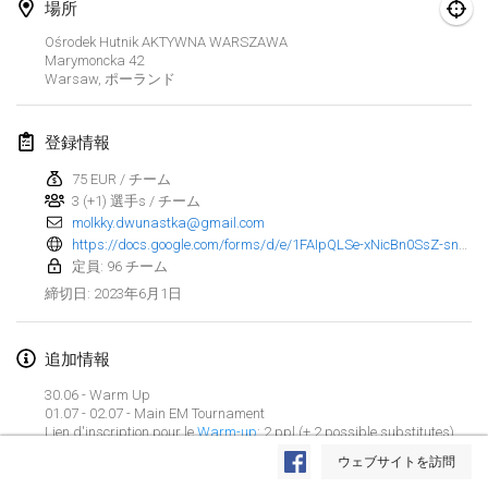
2023年1月29日
|
アメリカ合衆国
場所
Ośrodek Hutnik AKTYWNA WARSZAWA
Marymoncka
42
2023年2月
Warsaw
,
ポーランド
Open Grégorien
2023年2月4日
|
フランス
登録情報
75 EUR / チーム
SingeliDuppeli
3 (+1) 選手s / チーム
2023年2月4日
|
フィンランド
molkky.dwunastka@gmail.com
https://docs.google.com/forms/d/e/1FAIpQLSe-xNicBn0SsZ-sn0yj4KrjxevmH3TkdaZJ5fix2Ntn6w8pXg/viewform
SM HalliMölkky - Finnish Championship
定員: 96 チーム
2023年2月11日
|
フィンランド
2023年6月1日
締切日
:
Indoor de la CASAS
追加情報
2023年2月18日
|
フランス
30.06 - Warm Up
01.07 - 02.07 - Main EM Tournament
Faschings-Mölkky
リストを表示
Lien d'inscription pour le
Warm-up
: 2 ppl (+ 2 possible substitutes)
2023年2月19日
|
ドイツ
20€/Team
ウェブサイトを訪問
表示中
243
トーナメント
監修:
Mölkk Your World