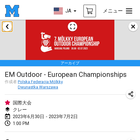
JA
メニュー
2023年1月
LE Tournoi de Noël
2023年1月14日
|
フランス
アーカイブ
Indoor Polish Championship - Halowe Mistrzostwa Polski w Mölkky
EM Outdoor - European Championships
2023年1月14日
|
ポーランド
作成者
Polska Federacja Mölkky
Dwunastka Warszawa
Tournoi Mixte ASPTTOM
2023年1月21日
|
フランス
国際大会
クレー
Tournoi de Mölkky - Lesfous Dubâtonvaigeois
2023年6月30日 - 2023年7月2日
2023年1月28日
|
フランス
1:00 PM
US Mölkky Winter