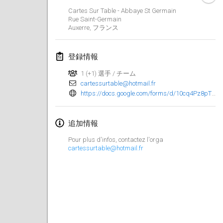
2023年1月29日
|
アメリカ合衆国
Cartes Sur Table - Abbaye St Germain
Rue Saint-Germain
Auxerre
,
フランス
2023年2月
Open Grégorien
登録情報
2023年2月4日
|
フランス
1 (+1) 選手 / チーム
cartessurtable@hotmail.fr
SingeliDuppeli
https://docs.google.com/forms/d/10cq4Pz8pTCTy_cNB1cXchGe9xdBVA2NhaCqJmDmnzKU/viewform?fbclid=IwAR3yyWvRsBsqjnS8qolv72WbrncRrE8bwSYEirn7rRUa8YQoL1FLr__AoYY&edit_requested=true
2023年2月4日
|
フィンランド
SM HalliMölkky - Finnish Championship
追加情報
2023年2月11日
|
フィンランド
Pour plus d'infos, contactez l'orga
cartessurtable@hotmail.fr
Indoor de la CASAS
2023年2月18日
|
フランス
Faschings-Mölkky
2023年2月19日
|
ドイツ