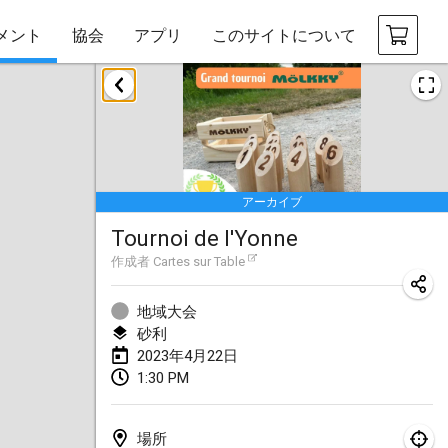
メント
協会
アプリ
このサイトについて
2023年1月
LE Tournoi de Noël
2023年1月14日
|
フランス
アーカイブ
Indoor Polish Championship - Halowe Mistrzostwa Polski w Mölkky
Tournoi de l'Yonne
2023年1月14日
|
ポーランド
作成者
Cartes sur Table
Tournoi Mixte ASPTTOM
2023年1月21日
|
フランス
地域大会
砂利
Tournoi de Mölkky - Lesfous Dubâtonvaigeois
2023年4月22日
1:30 PM
2023年1月28日
|
フランス
US Mölkky Winter
場所