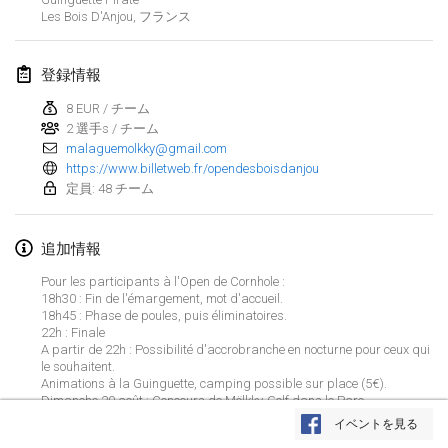
2023年1月29日
|
アメリカ合衆国
Les Bois D'Anjou
,
フランス
2023年2月
登録情報
Open Grégorien
8 EUR / チーム
2023年2月4日
|
フランス
2 選手s / チーム
malaguemolkky@gmail.com
https://www.billetweb.fr/opendesboisdanjou
SingeliDuppeli
定員: 48 チーム
2023年2月4日
|
フィンランド
SM HalliMölkky - Finnish Championship
追加情報
2023年2月11日
|
フィンランド
Pour les participants à l'Open de Cornhole :
18h30 : Fin de l'émargement, mot d'accueil.
18h45 : Phase de poules, puis éliminatoires.
Indoor de la CASAS
22h : Finale
2023年2月18日
|
フランス
A partir de 22h : Possibilité d'accrobranche en nocturne pour ceux qui
le souhaitent.
Animations à la Guinguette, camping possible sur place (5€).
Faschings-Mölkky
リストを表示
Dimanche 20 août : Concours de Mölkky-Golf dans le Parc
2023年2月19日
|
ドイツ
Accrobranche (de 10h à 17h).
イベントを見る
表示中
243
トーナメント
監修:
Mölkk Your World