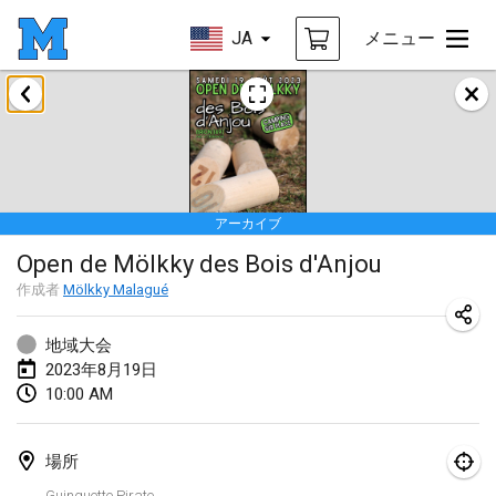
JA
メニュー
2023年1月
LE Tournoi de Noël
2023年1月14日
|
フランス
アーカイブ
Indoor Polish Championship - Halowe Mistrzostwa Polski w Mölkky
Open de Mölkky des Bois d'Anjou
2023年1月14日
|
ポーランド
作成者
Mölkky Malagué
Tournoi Mixte ASPTTOM
2023年1月21日
|
フランス
地域大会
2023年8月19日
Tournoi de Mölkky - Lesfous Dubâtonvaigeois
10:00 AM
2023年1月28日
|
フランス
場所
US Mölkky Winter
Guinguette Pirate