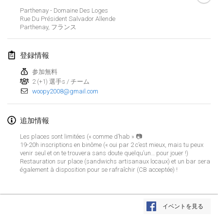
2023年1月29日
|
アメリカ合衆国
Parthenay - Domaine Des Loges
Rue Du Président Salvador Allende
Parthenay
,
フランス
2023年2月
Open Grégorien
登録情報
2023年2月4日
|
フランス
参加無料
2 (+1) 選手s / チーム
SingeliDuppeli
woopy2008@gmail.com
2023年2月4日
|
フィンランド
SM HalliMölkky - Finnish Championship
追加情報
2023年2月11日
|
フィンランド
Les places sont limitées (« comme d’hab » 📷
19-20h inscriptions en binôme (« oui par 2 c’est mieux, mais tu peux
venir seul et on te trouvera sans doute quelqu’un… pour jouer !)
Indoor de la CASAS
Restauration sur place (sandwichs artisanaux locaux) et un bar sera
2023年2月18日
|
フランス
également à disposition pour se rafraîchir (CB acceptée) !
Faschings-Mölkky
リストを表示
2023年2月19日
|
ドイツ
イベントを見る
表示中
243
トーナメント
監修:
Mölkk Your World