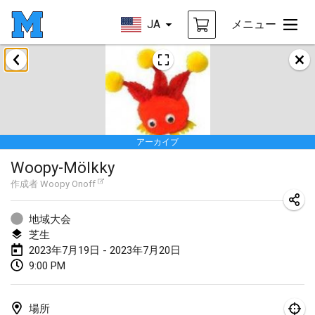
JA
メニュー
2023年1月
LE Tournoi de Noël
2023年1月14日
|
フランス
アーカイブ
Indoor Polish Championship - Halowe Mistrzostwa Polski w Mölkky
Woopy-Mölkky
2023年1月14日
|
ポーランド
作成者
Woopy Onoff
Tournoi Mixte ASPTTOM
2023年1月21日
|
フランス
地域大会
芝生
Tournoi de Mölkky - Lesfous Dubâtonvaigeois
2023年7月19日 - 2023年7月20日
9:00 PM
2023年1月28日
|
フランス
US Mölkky Winter
場所