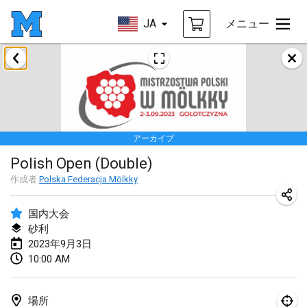
JA
メニュー
2023年1月
LE Tournoi de Noël
2023年1月14日
|
フランス
アーカイブ
Indoor Polish Championship - Halowe Mistrzostwa Polski w Mölkky
Polish Open (Double)
2023年1月14日
|
ポーランド
作成者
Polska Federacja Mölkky
Tournoi Mixte ASPTTOM
2023年1月21日
|
フランス
国内大会
砂利
Tournoi de Mölkky - Lesfous Dubâtonvaigeois
2023年9月3日
10:00 AM
2023年1月28日
|
フランス
US Mölkky Winter
場所