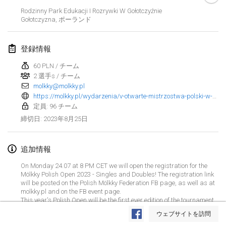
2023年1月29日
|
アメリカ合衆国
Rodzinny Park Edukacji I Rozrywki W Gołotczyźnie
Gołotczyzna
,
ポーランド
2023年2月
登録情報
Open Grégorien
2023年2月4日
|
フランス
60 PLN / チーム
2 選手s / チーム
molkky@molkky.pl
SingeliDuppeli
https://molkky.pl/wydarzenia/v-otwarte-mistrzostwa-polski-w-molkky/
2023年2月4日
|
フィンランド
定員: 96 チーム
2023年8月25日
締切日
:
SM HalliMölkky - Finnish Championship
2023年2月11日
|
フィンランド
追加情報
Indoor de la CASAS
On Monday 24.07 at 8 PM CET we will open the registration for the
2023年2月18日
|
フランス
Mölkky Polish Open 2023 - Singles and Doubles! The registration link
will be posted on the Polish Mölkky Federation FB page, as well as at
molkky.pl and on the FB event page.
Faschings-Mölkky
リストを表示
This year's Polish Open will be the first ever edition of the tournament
2023年2月19日
|
ドイツ
to be played on grit fields! We will play in Gołotczyzna, located in
ウェブサイトを訪問
central Poland, about 1.5 h by car or train from Warsaw.
表示中
243
トーナメント
監修:
Mölkk Your World
Singles tournament: 2.09 (with a possible extension to 3.09 morning),