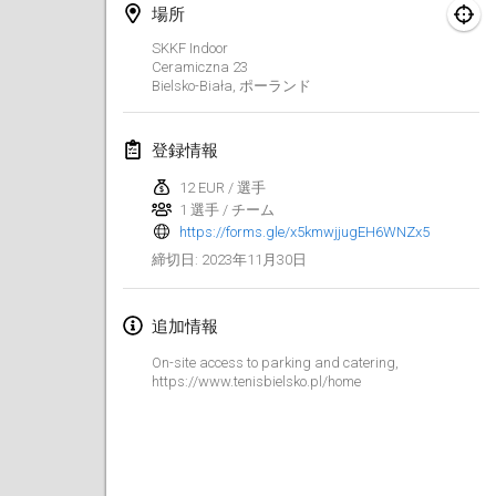
2023年1月29日
|
アメリカ合衆国
場所
SKKF Indoor
2023年2月
Ceramiczna
23
Bielsko-Biała
,
ポーランド
Open Grégorien
2023年2月4日
|
フランス
登録情報
12 EUR / 選手
SingeliDuppeli
1 選手 / チーム
2023年2月4日
|
フィンランド
https://forms.gle/x5kmwjjugEH6WNZx5
2023年11月30日
締切日
:
SM HalliMölkky - Finnish Championship
2023年2月11日
|
フィンランド
追加情報
Indoor de la CASAS
On-site access to parking and catering,
2023年2月18日
|
フランス
https://www.tenisbielsko.pl/home
Faschings-Mölkky
2023年2月19日
|
ドイツ