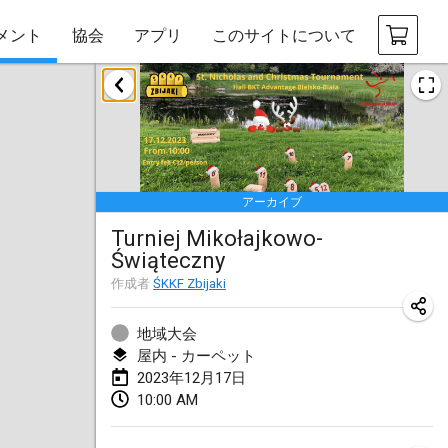
メント
協会
アプリ
このサイトについて
2023年1月
LE Tournoi de Noël
2023年1月14日
|
フランス
アーカイブ
Indoor Polish Championship - Halowe Mistrzostwa Polski w Mölkky
Turniej Mikołajkowo-
2023年1月14日
|
ポーランド
Świąteczny
Tournoi Mixte ASPTTOM
作成者
ŚKKF Zbijaki
2023年1月21日
|
フランス
地域大会
Tournoi de Mölkky - Lesfous Dubâtonvaigeois
屋内 - カーペット
2023年12月17日
2023年1月28日
|
フランス
10:00 AM
US Mölkky Winter