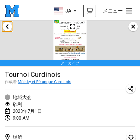
JA
メニュー
2023年1月
LE Tournoi de Noël
2023年1月14日
|
フランス
アーカイブ
Indoor Polish Championship - Halowe Mistrzostwa Polski w Mölkky
Tournoi Curdinois
2023年1月14日
|
ポーランド
作成者
Mölkky et Pétanque Curdinois
Tournoi Mixte ASPTTOM
2023年1月21日
|
フランス
地域大会
砂利
Tournoi de Mölkky - Lesfous Dubâtonvaigeois
2023年7月1日
9:00 AM
2023年1月28日
|
フランス
US Mölkky Winter
場所