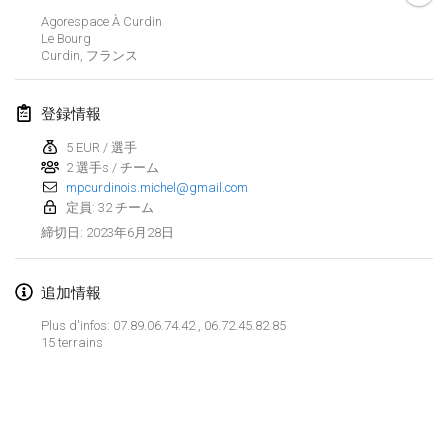
2023年1月29日
|
アメリカ合衆国
Agorespace À Curdin
Le Bourg
Curdin
,
フランス
2023年2月
Open Grégorien
登録情報
2023年2月4日
|
フランス
5 EUR / 選手
2 選手s / チーム
SingeliDuppeli
mpcurdinois.michel@gmail.com
2023年2月4日
|
フィンランド
定員: 32 チーム
2023年6月28日
締切日
:
SM HalliMölkky - Finnish Championship
2023年2月11日
|
フィンランド
追加情報
Indoor de la CASAS
Plus d'infos: 07.89.06.74.42 , 06.72.45.82.85
2023年2月18日
|
フランス
15 terrains
Faschings-Mölkky
リストを表示
2023年2月19日
|
ドイツ
表示中
243
トーナメント
監修:
Mölkk Your World