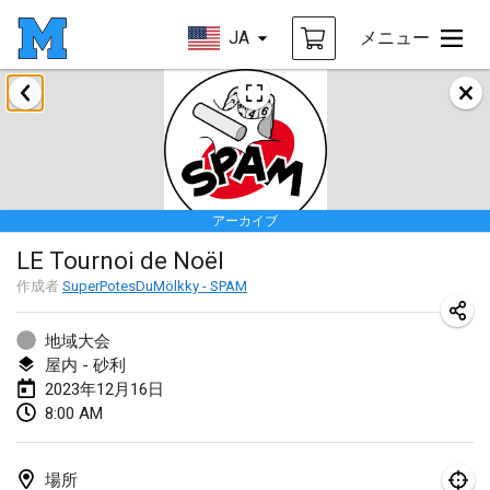
JA
メニュー
2023年1月
LE Tournoi de Noël
2023年1月14日
|
フランス
アーカイブ
Indoor Polish Championship - Halowe Mistrzostwa Polski w Mölkky
LE Tournoi de Noël
2023年1月14日
|
ポーランド
作成者
SuperPotesDuMölkky - SPAM
Tournoi Mixte ASPTTOM
2023年1月21日
|
フランス
地域大会
屋内 - 砂利
Tournoi de Mölkky - Lesfous Dubâtonvaigeois
2023年12月16日
8:00 AM
2023年1月28日
|
フランス
US Mölkky Winter
場所