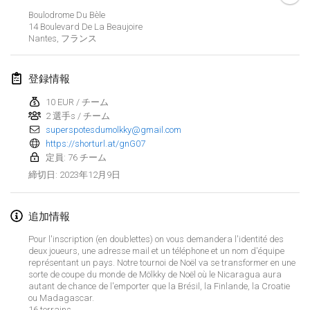
2023年1月29日
|
アメリカ合衆国
Boulodrome Du Bèle
14 Boulevard De La Beaujoire
Nantes
,
フランス
2023年2月
Open Grégorien
登録情報
2023年2月4日
|
フランス
10 EUR / チーム
2 選手s / チーム
SingeliDuppeli
superspotesdumolkky@gmail.com
2023年2月4日
|
フィンランド
https://shorturl.at/gnG07
定員: 76 チーム
SM HalliMölkky - Finnish Championship
2023年12月9日
締切日
:
2023年2月11日
|
フィンランド
追加情報
Indoor de la CASAS
2023年2月18日
|
フランス
Pour l'inscription (en doublettes) on vous demandera l'identité des
deux joueurs, une adresse mail et un téléphone et un nom d'équipe
représentant un pays. Notre tournoi de Noël va se transformer en une
Faschings-Mölkky
リストを表示
sorte de coupe du monde de Mölkky de Noël où le Nicaragua aura
2023年2月19日
|
ドイツ
autant de chance de l'emporter que la Brésil, la Finlande, la Croatie
ou Madagascar.
表示中
243
トーナメント
監修:
Mölkk Your World
16 terrains