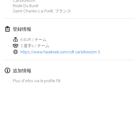
Carloforestin
2023年1月29日
|
アメリカ合衆国
Route Du Buret
Saint-Charles-La-Forêt
,
フランス
2023年2月
登録情報
Open Grégorien
2023年2月4日
|
フランス
6 EUR / チーム
2 選手s / チーム
https://www.facebook.com/cdf.carloforestin.5
SingeliDuppeli
2023年2月4日
|
フィンランド
追加情報
SM HalliMölkky - Finnish Championship
Plus d'infos via le profile FB
2023年2月11日
|
フィンランド
Indoor de la CASAS
2023年2月18日
|
フランス
Faschings-Mölkky
リストを表示
2023年2月19日
|
ドイツ
表示中
243
トーナメント
監修:
Mölkk Your World