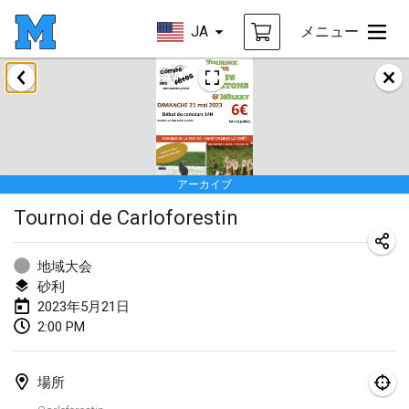
JA
メニュー
2023年1月
LE Tournoi de Noël
2023年1月14日
|
フランス
アーカイブ
Indoor Polish Championship - Halowe Mistrzostwa Polski w Mölkky
Tournoi de Carloforestin
2023年1月14日
|
ポーランド
Tournoi Mixte ASPTTOM
地域大会
2023年1月21日
|
フランス
砂利
2023年5月21日
Tournoi de Mölkky - Lesfous Dubâtonvaigeois
2:00 PM
2023年1月28日
|
フランス
場所
US Mölkky Winter