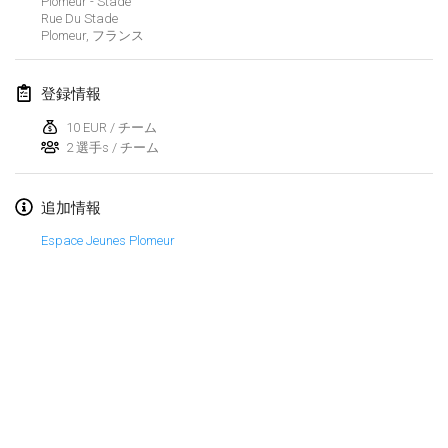
Plomeur - Stade
2023年1月29日
|
アメリカ合衆国
Rue Du Stade
Plomeur
,
フランス
2023年2月
登録情報
Open Grégorien
2023年2月4日
|
フランス
10 EUR / チーム
2 選手s / チーム
SingeliDuppeli
2023年2月4日
|
フィンランド
追加情報
Espace Jeunes Plomeur
SM HalliMölkky - Finnish Championship
2023年2月11日
|
フィンランド
Indoor de la CASAS
2023年2月18日
|
フランス
Faschings-Mölkky
リストを表示
2023年2月19日
|
ドイツ
表示中
243
トーナメント
監修:
Mölkk Your World