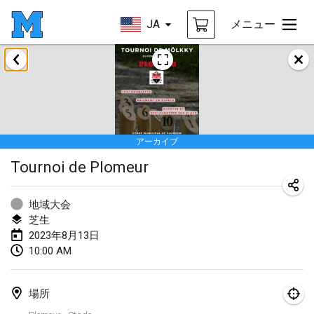
JA
メニュー
2023年1月
LE Tournoi de Noël
2023年1月14日
|
フランス
アーカイブ
Indoor Polish Championship - Halowe Mistrzostwa Polski w Mölkky
Tournoi de Plomeur
2023年1月14日
|
ポーランド
Tournoi Mixte ASPTTOM
地域大会
2023年1月21日
|
フランス
芝生
2023年8月13日
Tournoi de Mölkky - Lesfous Dubâtonvaigeois
10:00 AM
2023年1月28日
|
フランス
場所
US Mölkky Winter