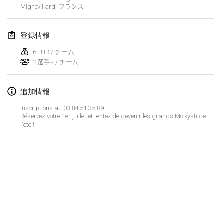
2023年1月29日
|
アメリカ合衆国
Mignovillard
,
フランス
2023年2月
登録情報
Open Grégorien
6 EUR / チーム
2023年2月4日
|
フランス
2 選手s / チーム
SingeliDuppeli
追加情報
2023年2月4日
|
フィンランド
Inscriptions au 03 84 51 35 89
Réservez votre 1er juillet et tentez de devenir les grands Mölkysti de
SM HalliMölkky - Finnish Championship
l'été !
2023年2月11日
|
フィンランド
Indoor de la CASAS
2023年2月18日
|
フランス
Faschings-Mölkky
リストを表示
2023年2月19日
|
ドイツ
表示中
243
トーナメント
監修:
Mölkk Your World