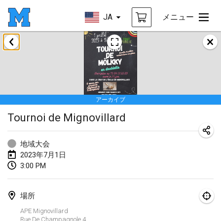
JA
メニュー
2023年1月
LE Tournoi de Noël
2023年1月14日
|
フランス
アーカイブ
Indoor Polish Championship - Halowe Mistrzostwa Polski w Mölkky
Tournoi de Mignovillard
2023年1月14日
|
ポーランド
Tournoi Mixte ASPTTOM
地域大会
2023年1月21日
|
フランス
2023年7月1日
3:00 PM
Tournoi de Mölkky - Lesfous Dubâtonvaigeois
2023年1月28日
|
フランス
場所
US Mölkky Winter
APE Mignovillard
Rue De Champagnole
4