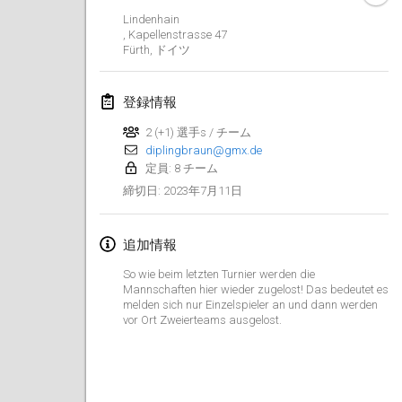
2023年1月29日
|
アメリカ合衆国
Lindenhain
, Kapellenstrasse 47
Fürth
,
ドイツ
2023年2月
Open Grégorien
登録情報
2023年2月4日
|
フランス
2 (+1) 選手s / チーム
diplingbraun@gmx.de
SingeliDuppeli
定員: 8 チーム
2023年2月4日
|
フィンランド
2023年7月11日
締切日
:
SM HalliMölkky - Finnish Championship
2023年2月11日
|
フィンランド
追加情報
So wie beim letzten Turnier werden die
Indoor de la CASAS
Mannschaften hier wieder zugelost! Das bedeutet es
melden sich nur Einzelspieler an und dann werden
2023年2月18日
|
フランス
vor Ort Zweierteams ausgelost.
Faschings-Mölkky
2023年2月19日
|
ドイツ