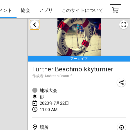
メント
協会
アプリ
このサイトについて
2023年1月
LE Tournoi de Noël
2023年1月14日
|
フランス
アーカイブ
Indoor Polish Championship - Halowe Mistrzostwa Polski w Mölkky
Fürther Beachmölkkyturnier
2023年1月14日
|
ポーランド
作成者
Andreas Braun
Tournoi Mixte ASPTTOM
2023年1月21日
|
フランス
地域大会
砂
Tournoi de Mölkky - Lesfous Dubâtonvaigeois
2023年7月22日
11:00 AM
2023年1月28日
|
フランス
US Mölkky Winter
場所