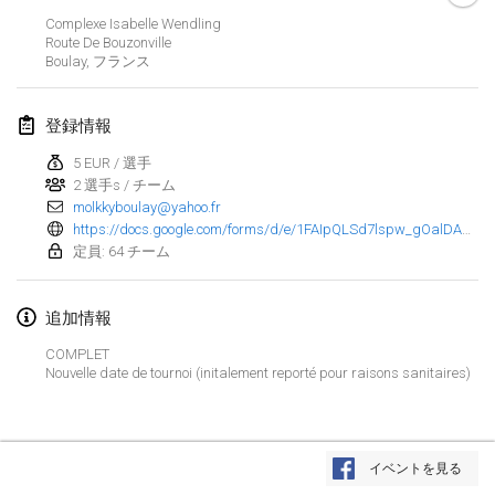
2023年1月29日
|
アメリカ合衆国
Complexe Isabelle Wendling
Route De Bouzonville
Boulay
,
フランス
2023年2月
Open Grégorien
登録情報
2023年2月4日
|
フランス
5 EUR / 選手
2 選手s / チーム
SingeliDuppeli
molkkyboulay@yahoo.fr
2023年2月4日
|
フィンランド
https://docs.google.com/forms/d/e/1FAIpQLSd7lspw_gOalDAdldeSaXBX46esFzNxZvWfvEcYdzKE1BwJgQ/closedform
定員: 64 チーム
SM HalliMölkky - Finnish Championship
2023年2月11日
|
フィンランド
追加情報
Indoor de la CASAS
COMPLET
Nouvelle date de tournoi (initalement reporté pour raisons sanitaires)
2023年2月18日
|
フランス
Faschings-Mölkky
リストを表示
2023年2月19日
|
ドイツ
イベントを見る
表示中
243
トーナメント
監修:
Mölkk Your World