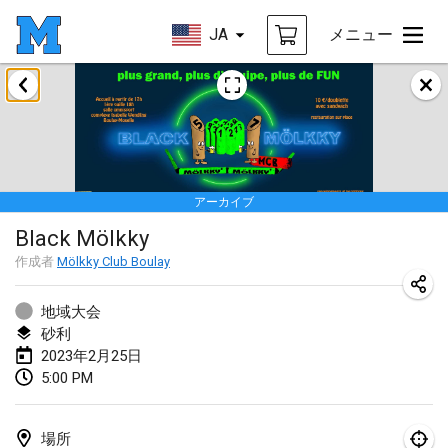
JA
メニュー
2023年1月
LE Tournoi de Noël
2023年1月14日
|
フランス
アーカイブ
Indoor Polish Championship - Halowe Mistrzostwa Polski w Mölkky
Black Mölkky
2023年1月14日
|
ポーランド
作成者
Mölkky Club Boulay
Tournoi Mixte ASPTTOM
2023年1月21日
|
フランス
地域大会
砂利
Tournoi de Mölkky - Lesfous Dubâtonvaigeois
2023年2月25日
5:00 PM
2023年1月28日
|
フランス
US Mölkky Winter
場所