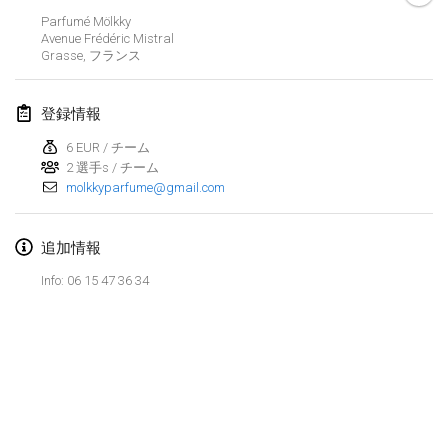
2023年1月29日
|
アメリカ合衆国
Parfumé Mölkky
Avenue Frédéric Mistral
Grasse
,
フランス
2023年2月
Open Grégorien
登録情報
2023年2月4日
|
フランス
6 EUR / チーム
2 選手s / チーム
SingeliDuppeli
molkkyparfume@gmail.com
2023年2月4日
|
フィンランド
SM HalliMölkky - Finnish Championship
追加情報
2023年2月11日
|
フィンランド
Info: 06 15 47 36 34
Indoor de la CASAS
2023年2月18日
|
フランス
Faschings-Mölkky
リストを表示
2023年2月19日
|
ドイツ
表示中
243
トーナメント
監修:
Mölkk Your World