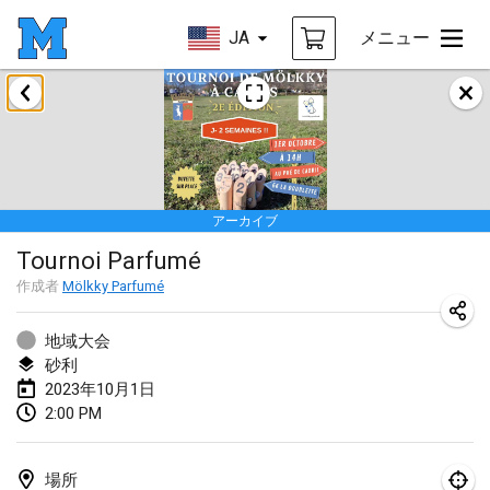
JA
メニュー
2023年1月
LE Tournoi de Noël
2023年1月14日
|
フランス
アーカイブ
Indoor Polish Championship - Halowe Mistrzostwa Polski w Mölkky
Tournoi Parfumé
2023年1月14日
|
ポーランド
作成者
Mölkky Parfumé
Tournoi Mixte ASPTTOM
2023年1月21日
|
フランス
地域大会
砂利
Tournoi de Mölkky - Lesfous Dubâtonvaigeois
2023年10月1日
2:00 PM
2023年1月28日
|
フランス
US Mölkky Winter
場所