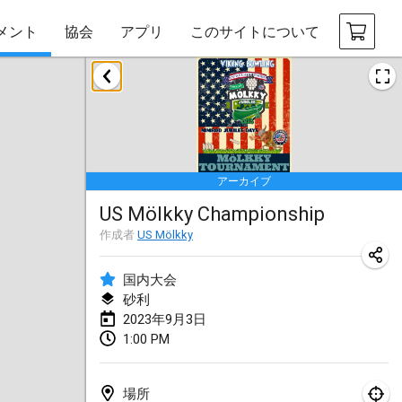
メント
協会
アプリ
このサイトについて
2023年1月
LE Tournoi de Noël
2023年1月14日
|
フランス
アーカイブ
Indoor Polish Championship - Halowe Mistrzostwa Polski w Mölkky
US Mölkky Championship
2023年1月14日
|
ポーランド
作成者
US Mölkky
Tournoi Mixte ASPTTOM
2023年1月21日
|
フランス
国内大会
砂利
Tournoi de Mölkky - Lesfous Dubâtonvaigeois
2023年9月3日
1:00 PM
2023年1月28日
|
フランス
US Mölkky Winter
場所