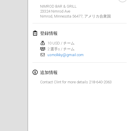
2023年1月29日
|
アメリカ合衆国
NIMROD BAR & GRILL
23324 Nimrod Ave
Nimrod, Minnesota 56477
,
アメリカ合衆国
2023年2月
Open Grégorien
登録情報
2023年2月4日
|
フランス
10 USD / チーム
2 選手s / チーム
SingeliDuppeli
usmolkky@gmail.com
2023年2月4日
|
フィンランド
SM HalliMölkky - Finnish Championship
追加情報
2023年2月11日
|
フィンランド
Contact Clint for more details 218-640-2063
Indoor de la CASAS
2023年2月18日
|
フランス
Faschings-Mölkky
2023年2月19日
|
ドイツ