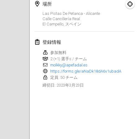
2023年1月29日
|
アメリカ合衆国
場所
Las Pistas De Petanca - Alicante
2023年2月
Calle Cancillería Real
El Campello
,
スペイン
Open Grégorien
2023年2月4日
|
フランス
登録情報
参加無料
SingeliDuppeli
2 (+1) 選手s / チーム
2023年2月4日
|
フィンランド
molkky@apefadal.es
https://forms.gle/aNaDk18dA6v1ubadA
SM HalliMölkky - Finnish Championship
定員: 50 チーム
2023年2月11日
|
フィンランド
2023年3月23日
締切日
:
Indoor de la CASAS
2023年2月18日
|
フランス
Faschings-Mölkky
2023年2月19日
|
ドイツ