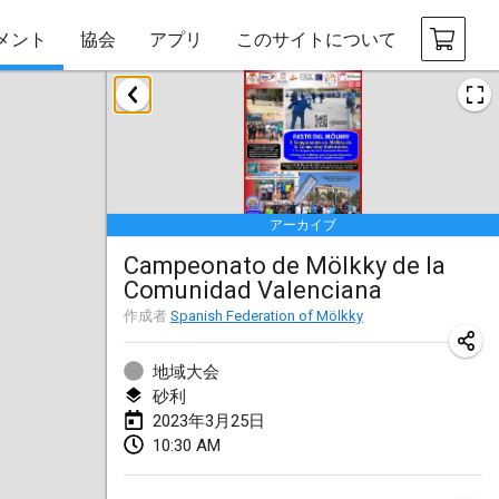
メント
協会
アプリ
このサイトについて
2023年1月
LE Tournoi de Noël
2023年1月14日
|
フランス
アーカイブ
Indoor Polish Championship - Halowe Mistrzostwa Polski w Mölkky
Campeonato de Mölkky de la
2023年1月14日
|
ポーランド
Comunidad Valenciana
Tournoi Mixte ASPTTOM
作成者
Spanish Federation of Mölkky
2023年1月21日
|
フランス
地域大会
Tournoi de Mölkky - Lesfous Dubâtonvaigeois
砂利
2023年3月25日
2023年1月28日
|
フランス
10:30 AM
US Mölkky Winter