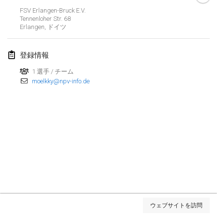
2023年1月29日
|
アメリカ合衆国
FSV Erlangen-Bruck E.V.
Tennenloher Str. 68
Erlangen
,
ドイツ
2023年2月
Open Grégorien
登録情報
2023年2月4日
|
フランス
1 選手 / チーム
moelkky@npv-info.de
SingeliDuppeli
2023年2月4日
|
フィンランド
SM HalliMölkky - Finnish Championship
2023年2月11日
|
フィンランド
Indoor de la CASAS
2023年2月18日
|
フランス
Faschings-Mölkky
リストを表示
2023年2月19日
|
ドイツ
ウェブサイトを訪問
表示中
243
トーナメント
監修:
Mölkk Your World