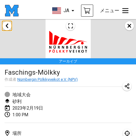
JA
メニュー
2023年1月
LE Tournoi de Noël
2023年1月14日
|
フランス
アーカイブ
Indoor Polish Championship - Halowe Mistrzostwa Polski w Mölkky
Faschings-Mölkky
2023年1月14日
|
ポーランド
作成者
Nürnbergin Pölkkyveikot e.V. (NPV)
Tournoi Mixte ASPTTOM
2023年1月21日
|
フランス
地域大会
砂利
Tournoi de Mölkky - Lesfous Dubâtonvaigeois
2023年2月19日
1:00 PM
2023年1月28日
|
フランス
US Mölkky Winter
場所