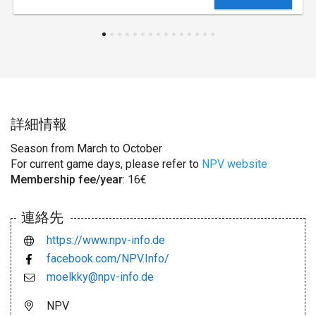
詳細情報
Season from March to October
For current game days, please refer to
NPV website
Membership fee/year
: 16€
連絡先
https://www.npv-info.de
facebook.com/NPV.Info/
moelkky@npv-info.de
NPV