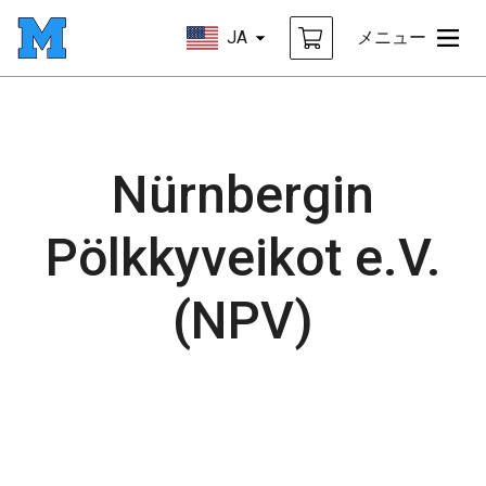
JA
メニュー
Nürnbergin
Pölkkyveikot e.V.
(NPV)