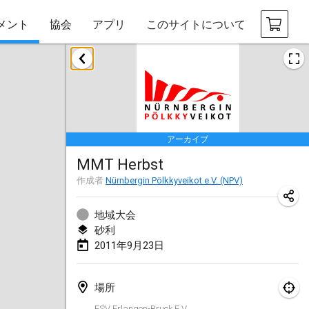
メント
協会
アプリ
このサイトについて
地図上の表示領域にトーナメントがありませ
ん…
アーカイブ
MMT Herbst
作成者
Nürnbergin Pölkkyveikot e.V. (NPV)
地域大会
砂利
2011年9月23日
場所
FSV Erlangen-Bruck E.V.