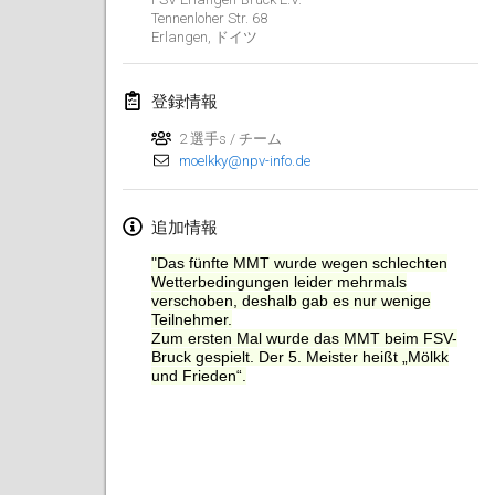
Tennenloher Str. 68
Erlangen
,
ドイツ
登録情報
2 選手s / チーム
moelkky@npv-info.de
追加情報
"Das fünfte MMT wurde wegen schlechten
Wetterbedingungen leider mehrmals
verschoben, deshalb gab es nur wenige
Teilnehmer.
Zum ersten Mal wurde das MMT beim FSV-
Bruck gespielt. Der 5. Meister heißt „Mölkk
und Frieden“.