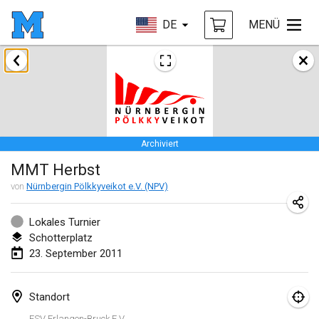
DE
MENÜ
Es sind keine Turniere in der angezeigten Region auf der
Karte...
Archiviert
MMT Herbst
von
Nürnbergin Pölkkyveikot e.V. (NPV)
Lokales Turnier
Schotterplatz
23. September 2011
Standort
FSV Erlangen-Bruck E.V.