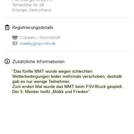
Tennenloher Str. 68
Erlangen
,
Deutschland
Registrierungsdetails
2 Spielers / Mannschaft
moelkky@npv-info.de
Zusätzliche Informationen
"Das fünfte MMT wurde wegen schlechten
Wetterbedingungen leider mehrmals verschoben, deshalb
gab es nur wenige Teilnehmer.
Zum ersten Mal wurde das MMT beim FSV-Bruck gespielt.
Der 5. Meister heißt „Mölkk und Frieden“.
Liste anzeigen
Kuratiert von
Mölkk Your World