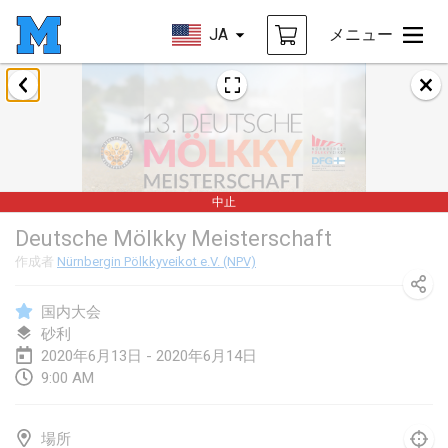
JA
メニュー
2020年1月
New Year's Throw Mölkky
2020年1月1日
|
チェコ
中止
Tournoi Mixte ASPTTOM
Deutsche Mölkky Meisterschaft
2020年1月11日
|
フランス
作成者
Nürnbergin Pölkkyveikot e.V. (NPV)
Morukku tama League
2020年1月12日
|
日本
国内大会
砂利
Ystävyysturnaus
2020年6月13日 - 2020年6月14日
9:00 AM
2020年1月18日
|
フィンランド
Individuel du Garo
場所