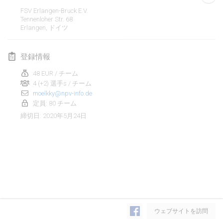
2020年1月19日
|
フランス
FSV Erlangen-Bruck E.V.
Tennenloher Str. 68
Tournoi d'Hiver
Erlangen
,
ドイツ
2020年1月25日
|
フランス
登録情報
Tournoi de Mölkky - Lesfous Dubâtonvaigeois
2020年1月25日
|
フランス
48 EUR / チーム
4 (+2) 選手s / チーム
moelkky@npv-info.de
2020年2月
定員: 80 チーム
2020年5月24日
締切日
:
Open de l'Ourse
2020年2月1日
|
ベルギー
Möl'Krêpes
2020年2月1日
|
フランス
Liekki Cup
リストを表示
2020年2月1日
|
フィンランド
ウェブサイトを訪問
表示中
166
トーナメント
監修:
Mölkk Your World