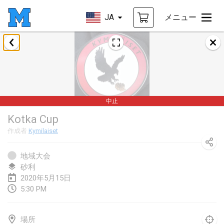
JA
メニュー
2020年1月
New Year's Throw Mölkky
2020年1月1日
|
チェコ
中止
Tournoi Mixte ASPTTOM
Kotka Cup
2020年1月11日
|
フランス
作成者
Kymilaiset
Morukku tama League
2020年1月12日
|
日本
地域大会
砂利
Ystävyysturnaus
2020年5月15日
5:30 PM
2020年1月18日
|
フィンランド
Individuel du Garo
場所