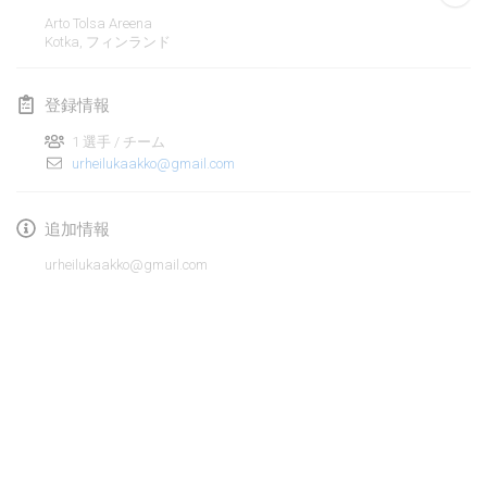
2020年1月19日
|
フランス
Arto Tolsa Areena
Kotka
,
フィンランド
Tournoi d'Hiver
2020年1月25日
|
フランス
登録情報
Tournoi de Mölkky - Lesfous Dubâtonvaigeois
1 選手 / チーム
2020年1月25日
|
フランス
urheilukaakko@gmail.com
2020年2月
追加情報
urheilukaakko@gmail.com
Open de l'Ourse
2020年2月1日
|
ベルギー
Möl'Krêpes
2020年2月1日
|
フランス
Liekki Cup
リストを表示
2020年2月1日
|
フィンランド
表示中
166
トーナメント
監修:
Mölkk Your World