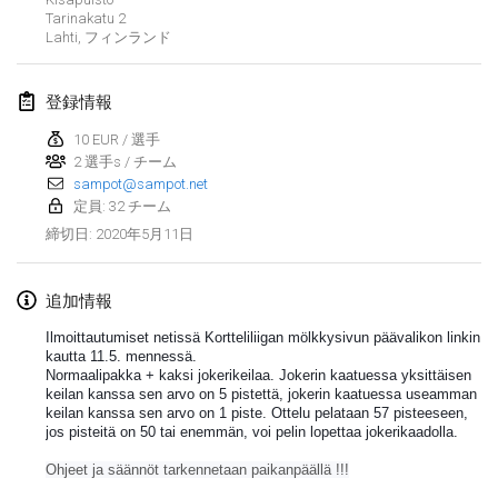
2020年1月19日
|
フランス
Tarinakatu
2
Lahti
,
フィンランド
Tournoi d'Hiver
2020年1月25日
|
フランス
登録情報
Tournoi de Mölkky - Lesfous Dubâtonvaigeois
10 EUR / 選手
2020年1月25日
2 選手s / チーム
|
フランス
sampot@sampot.net
定員: 32 チーム
2020年2月
2020年5月11日
締切日
:
Open de l'Ourse
2020年2月1日
|
ベルギー
追加情報
Ilmoittautumiset netissä Kortteliliigan mölkkysivun päävalikon linkin 
Möl'Krêpes
kautta 11.5. mennessä.
Normaalipakka + kaksi jokerikeilaa. Jokerin kaatuessa yksittäisen 
2020年2月1日
|
フランス
keilan kanssa sen arvo on 5 pistettä, jokerin kaatuessa useamman 
keilan kanssa sen arvo on 1 piste. Ottelu pelataan 57 pisteeseen, 
jos pisteitä on 50 tai enemmän, voi pelin lopettaa jokerikaadolla. 
Liekki Cup
リストを表示
2020年2月1日
|
フィンランド
Ohjeet ja säännöt tarkennetaan paikanpäällä !!!
表示中
166
トーナメント
監修:
Mölkk Your World