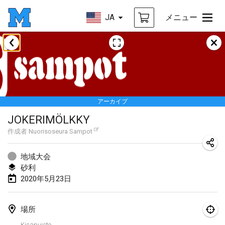
JA
メニュー
2020年1月
New Year's Throw Mölkky
2020年1月1日
|
チェコ
アーカイブ
Tournoi Mixte ASPTTOM
JOKERIMÖLKKY
2020年1月11日
|
フランス
作成者
Nuorisoseura Sampot
Morukku tama League
2020年1月12日
|
日本
地域大会
砂利
Ystävyysturnaus
2020年5月23日
2020年1月18日
|
フィンランド
場所
Individuel du Garo
Kisapuisto