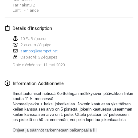
19 janv. 2020
|
France
Tarinakatu
2
Lahti
,
Finlande
Tournoi d'Hiver
25 janv. 2020
|
France
Détails d'Inscription
Tournoi de Mölkky - Lesfous Dubâtonvaigeois
10 EUR / joueur
25 janv. 2020
2 joueurs / équipe
|
France
sampot@sampot.net
Capacité: 32 équipes
février 2020
11 mai 2020
Date d'échéance
:
Open de l'Ourse
1 févr. 2020
|
Belgique
Information Additionnelle
Ilmoittautumiset netissä Kortteliliigan mölkkysivun päävalikon linkin 
Möl'Krêpes
kautta 11.5. mennessä.
Normaalipakka + kaksi jokerikeilaa. Jokerin kaatuessa yksittäisen 
1 févr. 2020
|
France
keilan kanssa sen arvo on 5 pistettä, jokerin kaatuessa useamman 
keilan kanssa sen arvo on 1 piste. Ottelu pelataan 57 pisteeseen, 
jos pisteitä on 50 tai enemmän, voi pelin lopettaa jokerikaadolla. 
Liekki Cup
Afficher la liste
1 févr. 2020
|
Finlande
Ohjeet ja säännöt tarkennetaan paikanpäällä !!!
Montrant
166
tournois
Maintenu par
Mölkk Your World