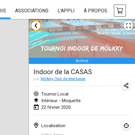
OIS
ASSOCIATIONS
L'APPLI
À PROPOS
janvier 2020
New Year's Throw Mölkky
1 janv. 2020
|
République tchèque
Archivé
Tournoi Mixte ASPTTOM
Indoor de la CASAS
11 janv. 2020
|
France
par
Mölkky Club de Macheren
Morukku tama League
12 janv. 2020
|
Japon
Tournoi Local
Intérieur - Moquette
Ystävyysturnaus
22 février 2020
18 janv. 2020
|
Finlande
Localisation
Individuel du Garo
Salle L'Agora