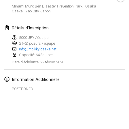
19 janv. 2020
|
France
Minami Mùno Běn Disaster Prevention Park - Osaka
Osaka - Yao City
,
Japon
Tournoi d'Hiver
25 janv. 2020
|
France
Détails d'Inscription
Tournoi de Mölkky - Lesfous Dubâtonvaigeois
5000 JPY / équipe
25 janv. 2020
|
France
2 (+2) joueurs / équipe
info@molkky-osaka.net
Capacité: 64 équipes
février 2020
29 février 2020
Date d'échéance
:
Open de l'Ourse
1 févr. 2020
|
Belgique
Information Additionnelle
POSTPONED
Möl'Krêpes
1 févr. 2020
|
France
Liekki Cup
Afficher la liste
1 févr. 2020
|
Finlande
Montrant
166
tournois
Maintenu par
Mölkk Your World