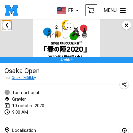
FR
MENU
janvier 2020
New Year's Throw Mölkky
1 janv. 2020
|
République tchèque
Archivé
Tournoi Mixte ASPTTOM
Osaka Open
11 janv. 2020
|
France
par
Osaka Mölkky
Morukku tama League
12 janv. 2020
|
Japon
Tournoi Local
Gravier
Ystävyysturnaus
10 octobre 2020
9:00 AM
18 janv. 2020
|
Finlande
Individuel du Garo
Localisation