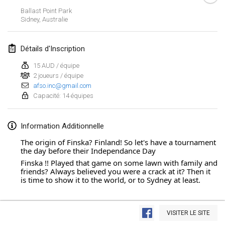
19 janv. 2020
|
France
Ballast Point Park
Sidney
,
Australie
Tournoi d'Hiver
25 janv. 2020
|
France
Détails d'Inscription
Tournoi de Mölkky - Lesfous Dubâtonvaigeois
15 AUD / équipe
25 janv. 2020
|
France
2 joueurs / équipe
afso.inc@gmail.com
Capacité: 14 équipes
février 2020
Open de l'Ourse
Information Additionnelle
1 févr. 2020
|
Belgique
The origin of Finska? Finland! So let's have a tournament
the day before their Independance Day
Möl'Krêpes
Finska !! Played that game on some lawn with family and
friends? Always believed you were a crack at it? Then it
1 févr. 2020
|
France
is time to show it to the world, or to Sydney at least.
Liekki Cup
Afficher la liste
This will be a double-elimination bracket. If you lose
1 févr. 2020
|
Finlande
once, you still have a chance to win. If you lose a second
VISITER LE SITE
Montrant
166
tournois
time, you will be out of the tournament (potential
Maintenu par
Mölkk Your World