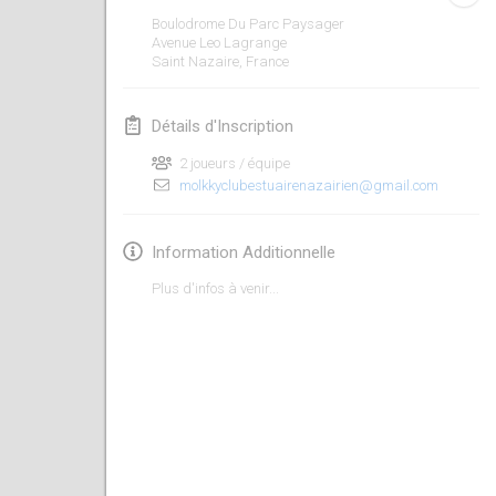
19 janv. 2020
|
France
Boulodrome Du Parc Paysager
Avenue Leo Lagrange
Tournoi d'Hiver
Saint Nazaire
,
France
25 janv. 2020
|
France
Détails d'Inscription
Tournoi de Mölkky - Lesfous Dubâtonvaigeois
25 janv. 2020
|
France
2 joueurs / équipe
molkkyclubestuairenazairien@gmail.com
février 2020
Information Additionnelle
Open de l'Ourse
Plus d'infos à venir...
1 févr. 2020
|
Belgique
Möl'Krêpes
1 févr. 2020
|
France
Liekki Cup
1 févr. 2020
|
Finlande