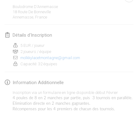
19 janv. 2020
|
France
Boulodrome D'Annemasse
18 Route De Bonneville
Tournoi d'Hiver
Annemasse
,
France
25 janv. 2020
|
France
Détails d'Inscription
Tournoi de Mölkky - Lesfous Dubâtonvaigeois
25 janv. 2020
|
France
5 EUR / joueur
2 joueurs / équipe
molkkylacetmontagne@gmail.com
février 2020
Capacité: 32 équipes
Open de l'Ourse
Information Additionnelle
1 févr. 2020
|
Belgique
Inscription via un formulaire en ligne disponible début Février
Möl'Krêpes
4 poules de 8 en 2 manches par partie, puis 3 tournois en parallèle.
Elimination directe en 2 manches gagnantes.
1 févr. 2020
|
France
Récompenses pour les 4 premiers de chacun des tournois.
Liekki Cup
Afficher la liste
1 févr. 2020
|
Finlande
Montrant
166
tournois
Maintenu par
Mölkk Your World