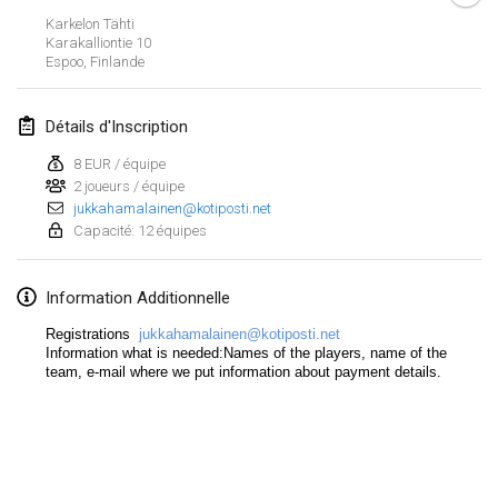
19 janv. 2020
|
France
Karkelon Tähti
Karakalliontie
10
Tournoi d'Hiver
Espoo
,
Finlande
25 janv. 2020
|
France
Détails d'Inscription
Tournoi de Mölkky - Lesfous Dubâtonvaigeois
25 janv. 2020
|
France
8 EUR / équipe
2 joueurs / équipe
jukkahamalainen@kotiposti.net
février 2020
Capacité: 12 équipes
Open de l'Ourse
Information Additionnelle
1 févr. 2020
|
Belgique
Registrations
jukkahamalainen@kotiposti.net
Möl'Krêpes
Information what is needed:Names of the players, name of the
team, e-mail where we put information about payment details.
1 févr. 2020
|
France
Liekki Cup
Afficher la liste
1 févr. 2020
|
Finlande
Montrant
166
tournois
Maintenu par
Mölkk Your World