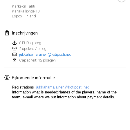
19 jan. 2020
|
Frankrijk
Karkelon Tähti
Karakalliontie
10
Tournoi d'Hiver
Espoo
,
Finland
25 jan. 2020
|
Frankrijk
Inschrijvingen
Tournoi de Mölkky - Lesfous Dubâtonvaigeois
25 jan. 2020
|
Frankrijk
8 EUR / ploeg
2 spelers / ploeg
jukkahamalainen@kotiposti.net
februari 2020
Capaciteit: 12 ploegen
Open de l'Ourse
Bijkomende informatie
1 feb. 2020
|
België
Registrations
jukkahamalainen@kotiposti.net
Möl'Krêpes
Information what is needed:Names of the players, name of the
team, e-mail where we put information about payment details.
1 feb. 2020
|
Frankrijk
Liekki Cup
Weergave lijst
1 feb. 2020
|
Finland
166
tornooien weergegeven
Samengesteld door
Mölkk Your World