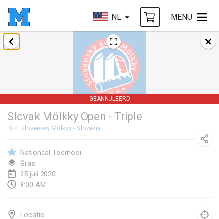
NL
MENU
januari 2020
New Year's Throw Mölkky
1 jan. 2020
|
Tsjechië
GEANNULEERD
Tournoi Mixte ASPTTOM
Slovak Mölkky Open - Triple
11 jan. 2020
|
Frankrijk
door
Slovensky Molkky - Slovakia
Morukku tama League
12 jan. 2020
|
Japan
Nationaal Toernooi
Gras
Ystävyysturnaus
25 juli 2020
8:00 AM
18 jan. 2020
|
Finland
Individuel du Garo
Locatie