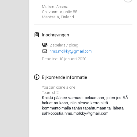
19 jan. 2020
|
Frankrijk
Muikero Areena
Oravanmarjantie 88
Tournoi d'Hiver
Mäntsälä
,
Finland
25 jan. 2020
|
Frankrijk
Inschrijvingen
Tournoi de Mölkky - Lesfous Dubâtonvaigeois
25 jan. 2020
|
Frankrijk
2 spelers / ploeg
hms.molkky@gmail.com
18 januari 2020
Deadline
:
februari 2020
Open de l'Ourse
Bijkomende informatie
1 feb. 2020
|
België
You can come alone
Team of 2
Möl'Krêpes
Kaikki pääsee varmasti pelaamaan, joten jos SÄ 
haluat mukaan, niin please kerro siitä 
1 feb. 2020
|
Frankrijk
kommentoimalla tähän tapahtumaan tai lähetä 
sähköpostia hms.molkky@gmail.com
Liekki Cup
1 feb. 2020
|
Finland