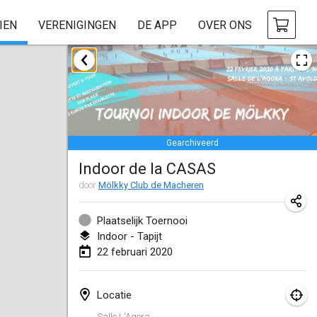
IEN
VERENIGINGEN
DE APP
OVER ONS
januari 2020
New Year's Throw Mölkky
1 jan. 2020
|
Tsjechië
Gearchiveerd
Tournoi Mixte ASPTTOM
Indoor de la CASAS
11 jan. 2020
|
Frankrijk
door
Mölkky Club de Macheren
Morukku tama League
12 jan. 2020
|
Japan
Plaatselijk Toernooi
Indoor - Tapijt
Ystävyysturnaus
22 februari 2020
18 jan. 2020
|
Finland
Locatie
Individuel du Garo
Salle L'Agora