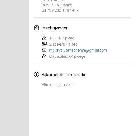
19 jan. 2020
|
Frankrijk
Rue De La Piscine
Saint-Avold
,
Frankrijk
Tournoi d'Hiver
25 jan. 2020
|
Frankrijk
Inschrijvingen
Tournoi de Mölkky - Lesfous Dubâtonvaigeois
10 EUR / ploeg
25 jan. 2020
2 spelers / ploeg
|
Frankrijk
molkkyclubmacheren@gmail.com
Capaciteit: 64 ploegen
februari 2020
Bijkomende informatie
Open de l'Ourse
1 feb. 2020
|
België
Plus d'infos à venir
Möl'Krêpes
1 feb. 2020
|
Frankrijk
Liekki Cup
1 feb. 2020
|
Finland