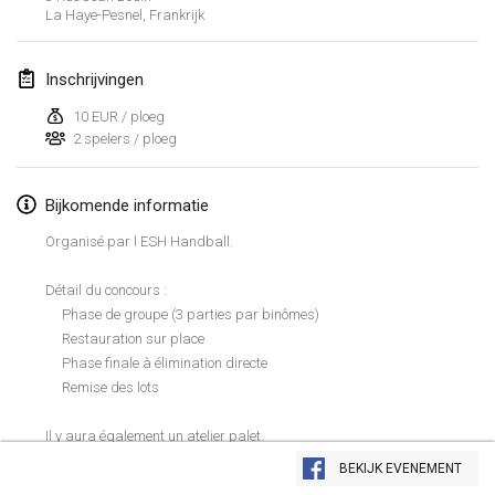
19 jan. 2020
|
Frankrijk
La Haye-Pesnel
,
Frankrijk
Tournoi d'Hiver
Inschrijvingen
25 jan. 2020
|
Frankrijk
10 EUR / ploeg
Tournoi de Mölkky - Lesfous Dubâtonvaigeois
2 spelers / ploeg
25 jan. 2020
|
Frankrijk
Bijkomende informatie
februari 2020
Organisé par l ESH Handball.
Open de l'Ourse
Détail du concours :
1 feb. 2020
|
België
Phase de groupe (3 parties par binômes)
Restauration sur place
Möl'Krêpes
Phase finale à élimination directe
1 feb. 2020
|
Frankrijk
Remise des lots
Liekki Cup
Il y aura également un atelier palet.
Weergave lijst
1 feb. 2020
|
Finland
Inscription possible dès maintenant par message Facebook à Louis
BEKIJK EVENEMENT
DUQUESNEY, ou au 07 50 42 39 32 (à partir de 18h en semaine)
166
tornooien weergegeven
Samengesteld door
Mölkk Your World