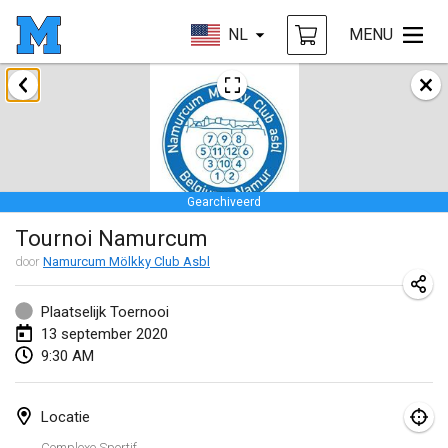
NL
MENU
januari 2020
New Year's Throw Mölkky
1 jan. 2020
|
Tsjechië
Gearchiveerd
Tournoi Mixte ASPTTOM
Tournoi Namurcum
11 jan. 2020
|
Frankrijk
door
Namurcum Mölkky Club Asbl
Morukku tama League
12 jan. 2020
|
Japan
Plaatselijk Toernooi
13 september 2020
Ystävyysturnaus
9:30 AM
18 jan. 2020
|
Finland
Locatie
Individuel du Garo
Complexe Sportif