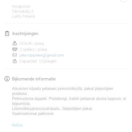
19 jan. 2020
|
Frankrijk
Kisapuisto
Tarinakatu
2
Tournoi d'Hiver
Lahti
,
Finland
25 jan. 2020
|
Frankrijk
Inschrijvingen
Tournoi de Mölkky - Lesfous Dubâtonvaigeois
25 jan. 2020
|
Frankrijk
25 EUR / ploeg
2 spelers / ploeg
jake.ropponen@gmail.com
februari 2020
Capaciteit: 12 ploegen
Open de l'Ourse
Bijkomende informatie
1 feb. 2020
|
België
Aikuisten kilpailu pelataan
juniormölkyillä
, pakat järjestäjien
Möl'Krêpes
puolesta.
Pelimuotona duppeli.
Pisteboogi
, kaikki pelaavat alusta loppuun,
ei
1 feb. 2020
|
Frankrijk
tippumisia.
Liitomölkkypinssiosakilpailu. Järjestäjien pakat.
Vaatimattomat palkinnot.
Liekki Cup
Weergave lijst
1 feb. 2020
|
Finland
tiettoa
166
tornooien weergegeven
Samengesteld door
Mölkk Your World