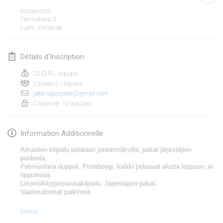
19 janv. 2020
|
France
Kisapuisto
Tarinakatu
2
Tournoi d'Hiver
Lahti
,
Finlande
25 janv. 2020
|
France
Détails d'Inscription
Tournoi de Mölkky - Lesfous Dubâtonvaigeois
25 janv. 2020
|
France
25 EUR / équipe
2 joueurs / équipe
jake.ropponen@gmail.com
février 2020
Capacité: 12 équipes
Open de l'Ourse
Information Additionnelle
1 févr. 2020
|
Belgique
Aikuisten kilpailu pelataan
juniormölkyillä
, pakat järjestäjien
Möl'Krêpes
puolesta.
Pelimuotona duppeli.
Pisteboogi
, kaikki pelaavat alusta loppuun,
ei
1 févr. 2020
|
France
tippumisia.
Liitomölkkypinssiosakilpailu. Järjestäjien pakat.
Vaatimattomat palkinnot.
Liekki Cup
Afficher la liste
1 févr. 2020
|
Finlande
tiettoa
Montrant
166
tournois
Maintenu par
Mölkk Your World