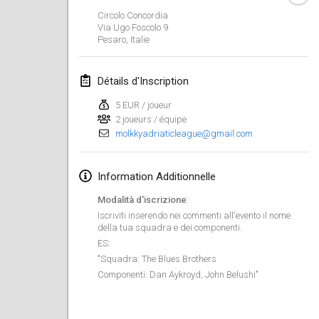
19 janv. 2020
|
France
Circolo Concordia
Via Ugo Foscolo
9
Tournoi d'Hiver
Pesaro
,
Italie
25 janv. 2020
|
France
Détails d'Inscription
Tournoi de Mölkky - Lesfous Dubâtonvaigeois
25 janv. 2020
|
France
5 EUR / joueur
2 joueurs / équipe
molkkyadriaticleague@gmail.com
février 2020
Open de l'Ourse
Information Additionnelle
1 févr. 2020
|
Belgique
Modalità d'iscrizione
:
Iscriviti inserendo nei commenti all'evento il nome
Möl'Krêpes
della tua squadra e dei componenti.
1 févr. 2020
|
France
ES:
"Squadra: The Blues Brothers
Componenti: Dan Aykroyd, John Belushi"
Liekki Cup
1 févr. 2020
|
Finlande