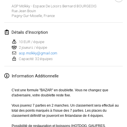
19 janv. 2020
|
France
ASP Mölkky - Espace De Loisirs Bernard BOURGEOIS
Rue Jean Bouin
Tournoi d'Hiver
Pagny-Sur-Moselle
,
France
25 janv. 2020
|
France
Détails d'Inscription
Tournoi de Mölkky - Lesfous Dubâtonvaigeois
25 janv. 2020
|
France
10 EUR / équipe
2 joueurs / équipe
asp.molkky@gmail.com
février 2020
Capacité: 32 équipes
Open de l'Ourse
Information Additionnelle
1 févr. 2020
|
Belgique
Möl'Krêpes
C'est une formule "BAZAR" en doublette. Vous ne changez que
d'adversaire, votre doublette reste fixe.
1 févr. 2020
|
France
Vous jouerez 7 parties en 2 manches. Un classement sera effectué au
Liekki Cup
total des points marqués à l'issue des 7 parties. Les places du
Afficher la liste
classement définitif se joueront en finlandaise de 4 équipes.
1 févr. 2020
|
Finlande
Montrant
166
tournois
Maintenu par
Mölkk Your World
Possibilité de restauration et boissons (HOTDOG, GAUFRES,