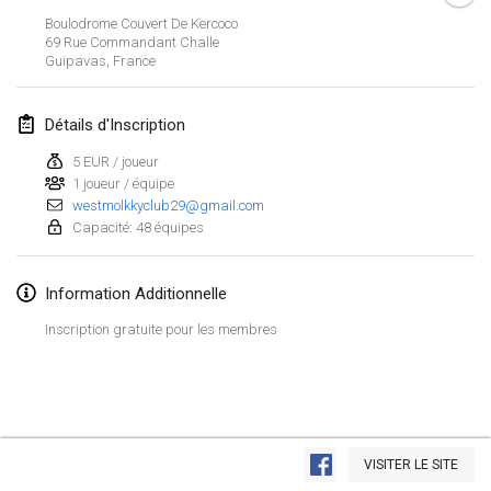
19 janv. 2020
|
France
Boulodrome Couvert De Kercoco
69 Rue Commandant Challe
Tournoi d'Hiver
Guipavas
,
France
25 janv. 2020
|
France
Détails d'Inscription
Tournoi de Mölkky - Lesfous Dubâtonvaigeois
25 janv. 2020
|
France
5 EUR / joueur
1 joueur / équipe
westmolkkyclub29@gmail.com
février 2020
Capacité: 48 équipes
Open de l'Ourse
Information Additionnelle
1 févr. 2020
|
Belgique
Inscription gratuite pour les membres
Möl'Krêpes
1 févr. 2020
|
France
Liekki Cup
Afficher la liste
1 févr. 2020
|
Finlande
VISITER LE SITE
Montrant
166
tournois
Maintenu par
Mölkk Your World